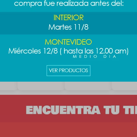
rrar
Accesorios de
Goma de cabello
Goma de c
cabello - amarillo
Sanrio - Kitty
Pixar 3pcs 
189
219
219
$
$
$