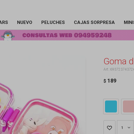
ARS
NUEVO
PELUCHES
CAJAS SORPRESA
MIN
Goma de
69372374372
189
$
1