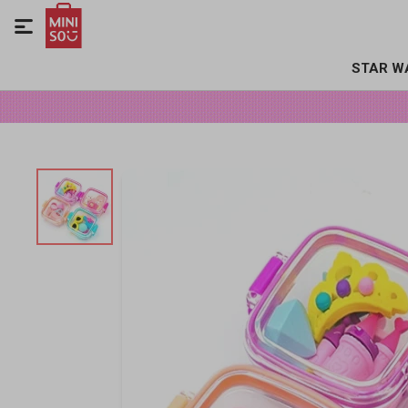

STAR W