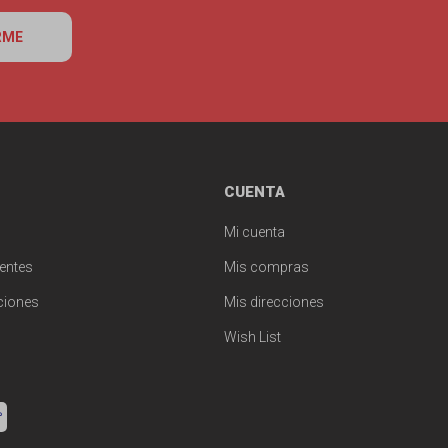
RME
CUENTA
Mi cuenta
entes
Mis compras
ciones
Mis direcciones
Wish List