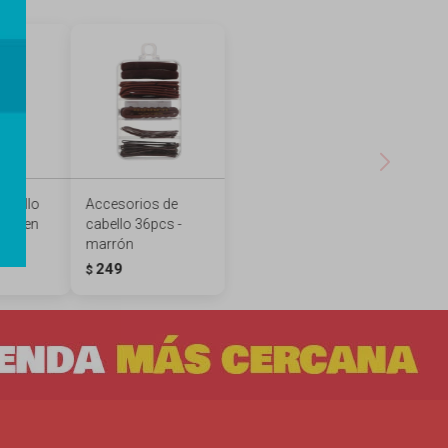
abello
Accesorios de
- alien
cabello 36pcs -
marrón
249
$