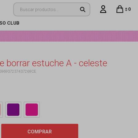
0
$
ISO CLUB
 borrar estuche A - celeste
696937237437269CE
COMPRAR