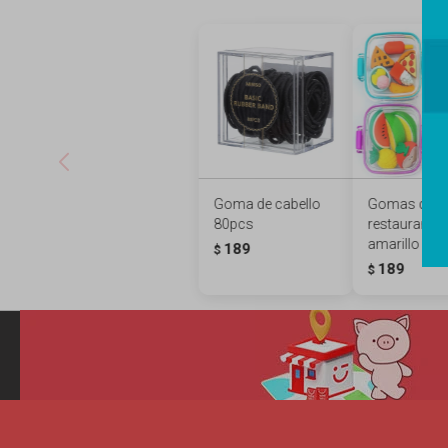
Goma de cabello
Gomas de bo
80pcs
restaurante -
amarillo
189
$
189
$