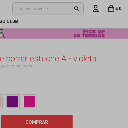
0
$
ISO CLUB
 borrar estuche A - violeta
696937237437269VI
COMPRAR