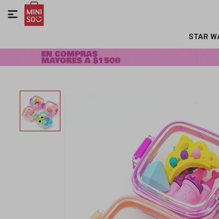

STAR W