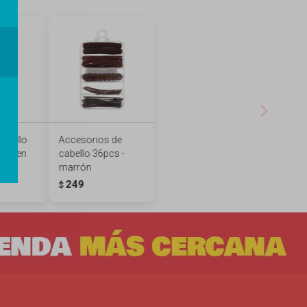
abello
Accesorios de
- alien
cabello 36pcs -
marrón
249
$