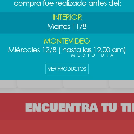
rrar
Accesorios de
Goma de cabello
Goma de c
cabello - amarillo
Sanrio - Kitty
Pixar 3pcs 
189
219
219
$
$
$