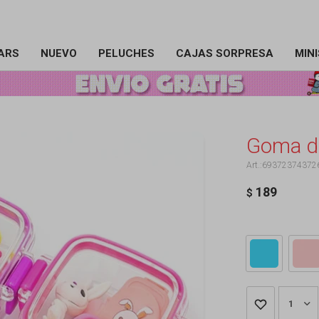
ARS
NUEVO
PELUCHES
CAJAS SORPRESA
MIN
Goma de
69372374372
189
$
1