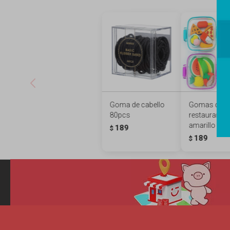
Goma de cabello
Gomas de bo
80pcs
restaurante -
amarillo
189
$
189
$