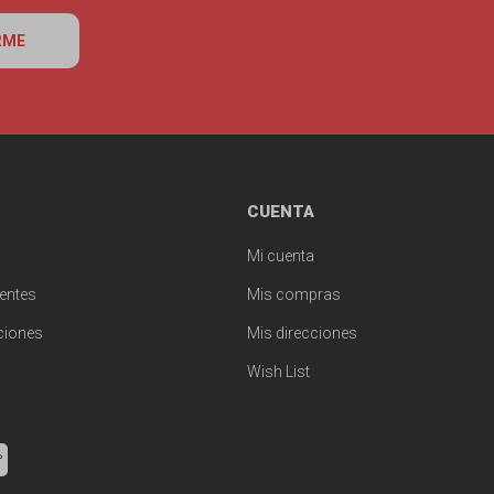
RME
CUENTA
Mi cuenta
entes
Mis compras
ciones
Mis direcciones
Wish List