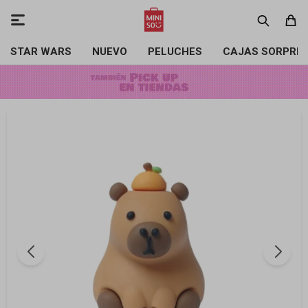

STAR WARS
NUEVO
PELUCHES
CAJAS SORPRE