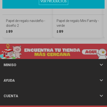
Papel de regalo navideño -
Papel de regalo Mini Family -
diseño 2
verde
89
89
$
$
MINISO
AYUDA
CUENTA