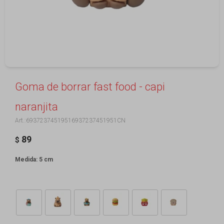
Goma de borrar fast food - capi
naranjita
69372374519516937237451951CN
89
$
Medida: 5 cm