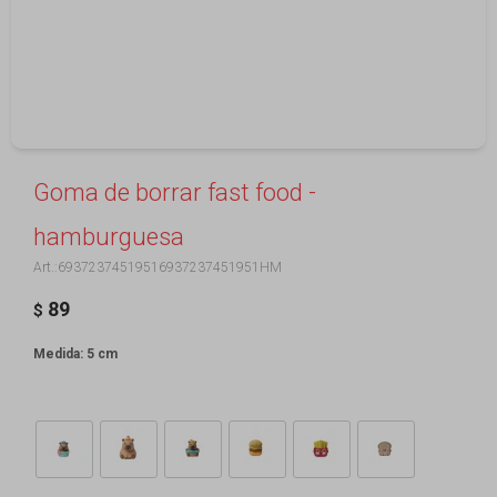
Goma de borrar fast food -
hamburguesa
69372374519516937237451951HM
89
$
Medida: 5 cm