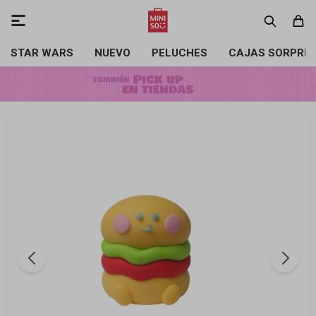

STAR WARS
NUEVO
PELUCHES
CAJAS SORPRE