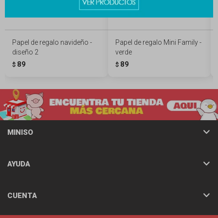
Papel de regalo navideño -
Papel de regalo Mini Family -
diseño 2
verde
89
89
$
$
MINISO
AYUDA
CUENTA