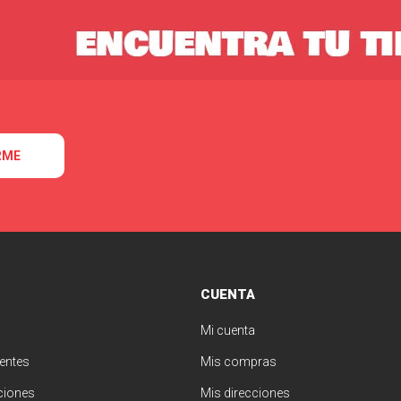
RME
CUENTA
Mi cuenta
entes
Mis compras
ciones
Mis direcciones