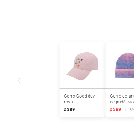
Gorro Good day -
Gorro de lan
rosa
degradé - vio
389
389
$
$
489
$