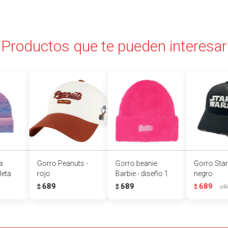
Productos que te pueden interesar
a
Gorro Peanuts -
Gorro beanie
Gorro Star
leta
rojo
Barbie - diseño 1
negro
689
689
689
$
$
$
8
$