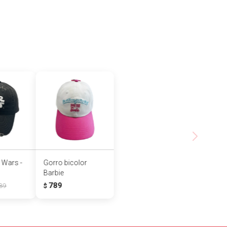
 Wars -
Gorro bicolor
Barbie
789
89
$