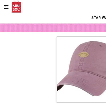

STAR W