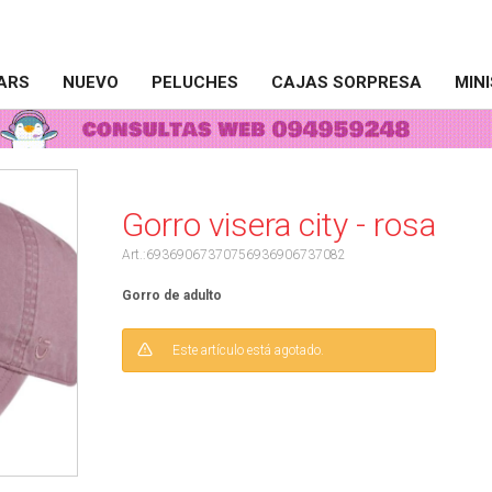
ARS
NUEVO
PELUCHES
CAJAS SORPRESA
MIN
Gorro visera city - rosa
69369067370756936906737082
Gorro de adulto
Este artículo está agotado.