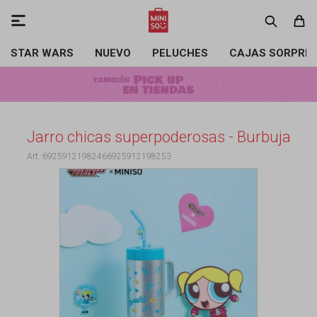

STAR WARS
NUEVO
PELUCHES
CAJAS SORPRE
Jarro chicas superpoderosas - Burbuja
69259121982466925912198253