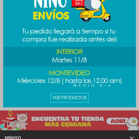
Vaso doble pared 580ml
Vaso acero Barbie 500ml
789
789
$
$
989
$
MINISO