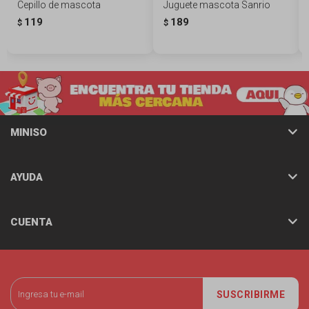
Cepillo de mascota
Juguete mascota Sanrio
119
189
$
$
MINISO
AYUDA
CUENTA
SUSCRIBIRME