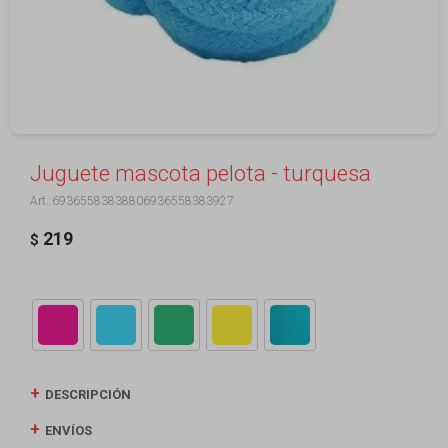
Juguete mascota pelota - turquesa
69365583838806936558383927
219
$
DESCRIPCIÓN
ENVÍOS