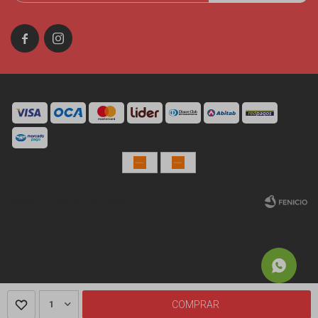


© Copyright 2026 / Miniso Uruguay
Fenicio
1
COMPRAR