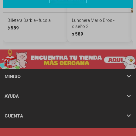
Billetera Barbie - fucsia
Lunchera Mario Bros -
diseño 2
589
$
589
$
MINISO
AYUDA
CUENTA