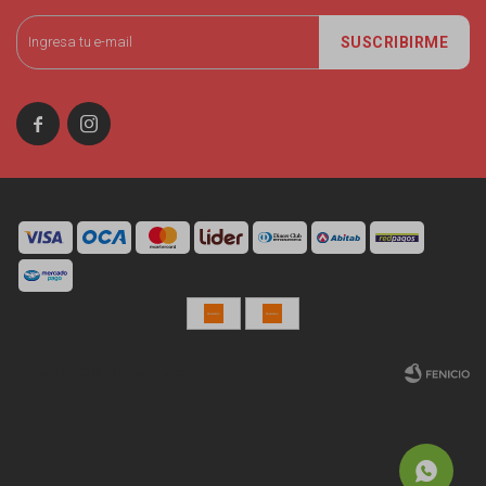
SUSCRIBIRME


© Copyright 2026 / Miniso Uruguay