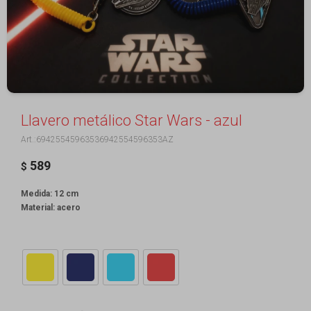
Llavero metálico Star Wars - azul
69425545963536942554596353AZ
589
$
Medida: 12 cm
Material: acero