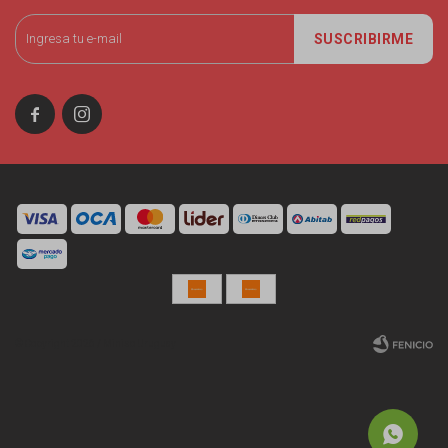
SUSCRIBIRME


© Copyright 2026 / Miniso Uruguay