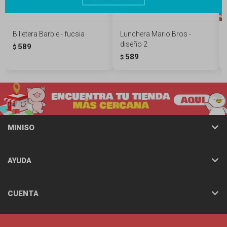
Billetera Barbie - fucsia
Lunchera Mario Bros -
diseño 2
589
$
589
$
MINISO
AYUDA
CUENTA