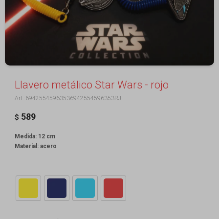
Llavero metálico Star Wars - rojo
69425545963536942554596353RJ
589
$
Medida: 12 cm
Material: acero