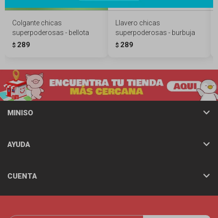
Colgante chicas
Llavero chicas
superpoderosas - bellota
superpoderosas - burbuja
289
289
$
$
MINISO
AYUDA
CUENTA