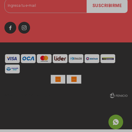
SUSCRIBIRME


© Copyright 2026 / Miniso Uruguay