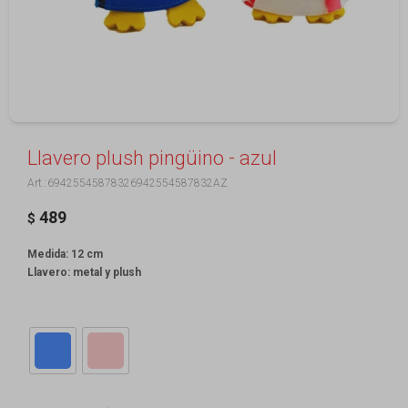
Llavero plush pingüino - azul
69425545878326942554587832AZ
489
$
Medida: 12 cm
Llavero: metal y plush