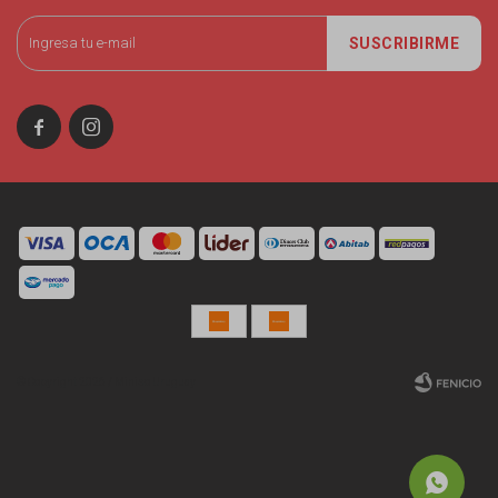
SUSCRIBIRME


© Copyright 2026 / Miniso Uruguay