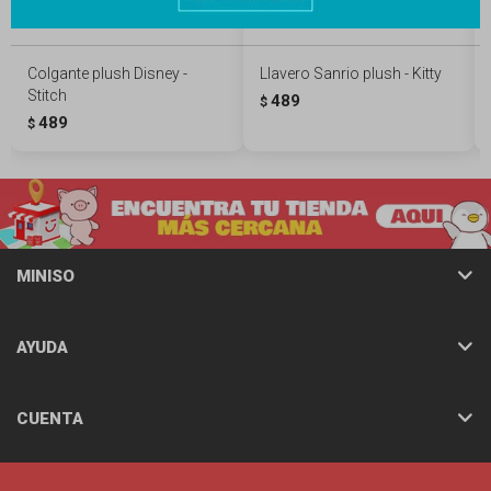
Colgante plush Disney -
Llavero Sanrio plush - Kitty
Stitch
489
$
489
$
MINISO
AYUDA
CUENTA