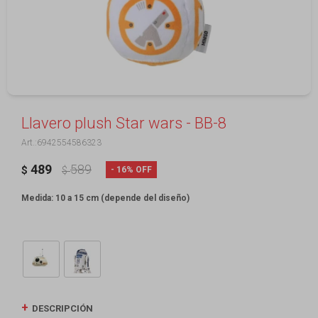
Llavero plush Star wars - BB-8
6942554586323
489
589
16
$
$
Medida: 10 a 15 cm (depende del diseño)
DESCRIPCIÓN