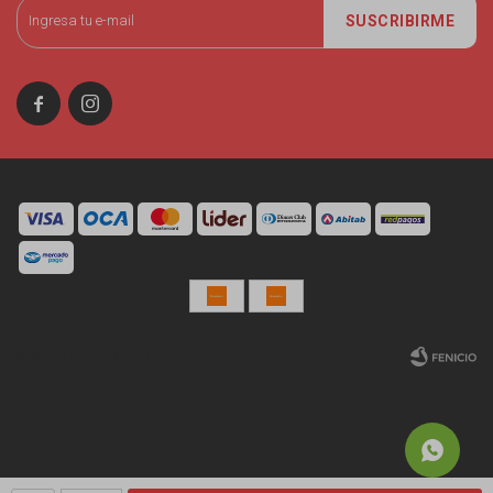
SUSCRIBIRME


© Copyright 2026 / Miniso Uruguay