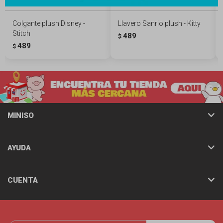
Colgante plush Disney -
Llavero Sanrio plush - Kitty
Stitch
489
$
489
$
MINISO
AYUDA
CUENTA