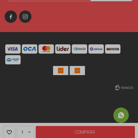


© Copyright 2026 / Miniso Uruguay
Fenicio
1
COMPRAR