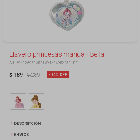
Llavero princesas manga - Bella
69422695235216942269523521BE
189
289
34
$
$
DESCRIPCIÓN
ENVÍOS