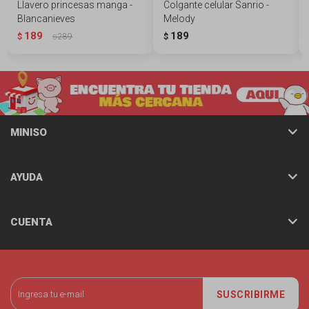
Llavero princesas manga -
Colgante celular Sanrio -
Blancanieves
Melody
189
189
$
289
$
$
MINISO
AYUDA
CUENTA
SUSCRIBIRME