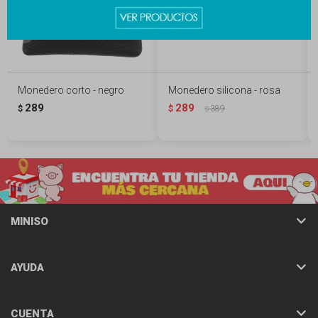
Monedero corto - negro
Monedero silicona - rosa
289
289
$
$
389
$
MINISO
AYUDA
CUENTA