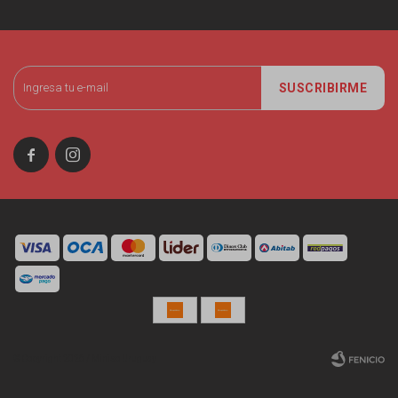
SUSCRIBIRME


© Copyright 2026 / Miniso Uruguay