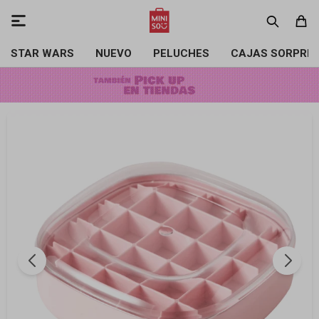

STAR WARS
NUEVO
PELUCHES
CAJAS SORPRE