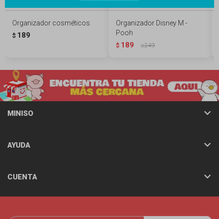
Organizador cosméticos
Organizador Disney M -
Pooh
189
$
189
$
249
$
MINISO
AYUDA
CUENTA