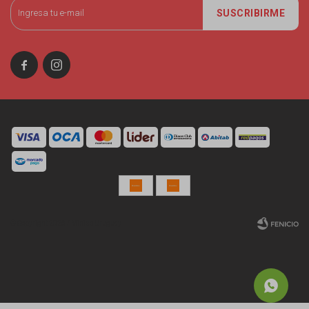
SUSCRIBIRME


© Copyright 2026 / Miniso Uruguay