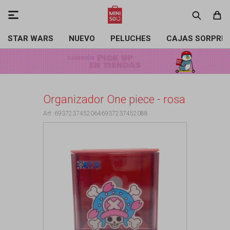

STAR WARS
NUEVO
PELUCHES
CAJAS SORPRE
Organizador One piece - rosa
69372374520646937237452088