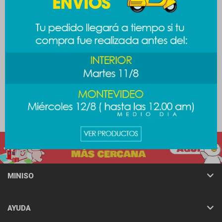
Organizador cosméticos
Organizador Disney M -
Pooh
189
$
189
$
249
$
MINISO
AYUDA