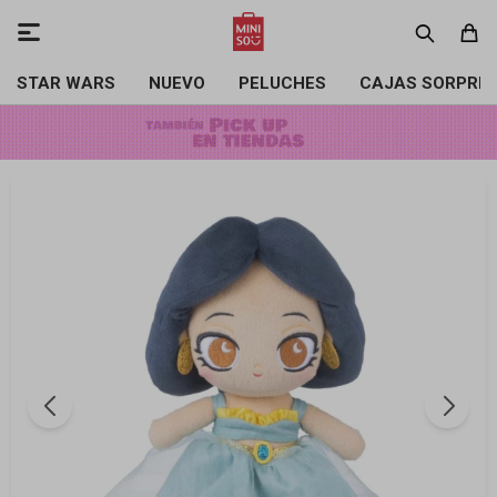

STAR WARS
NUEVO
PELUCHES
CAJAS SORPRE