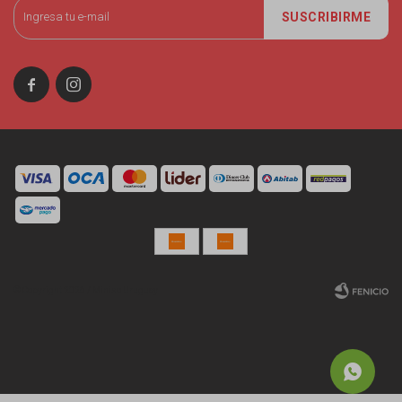
SUSCRIBIRME


© Copyright 2026 / Miniso Uruguay