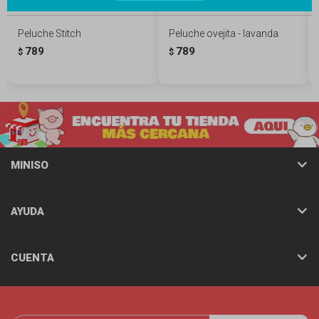
Peluche Stitch
Peluche ovejita - lavanda
789
789
$
$
MINISO
AYUDA
CUENTA