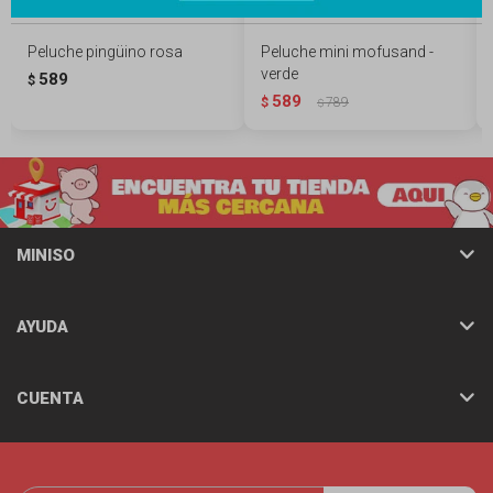
Peluche pingüino rosa
Peluche mini mofusand -
verde
589
$
589
$
789
$
MINISO
AYUDA
CUENTA