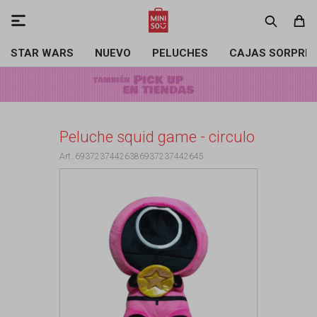

STAR WARS
NUEVO
PELUCHES
CAJAS SORPRE
Peluche squid game - circulo
69372374426386937237442645