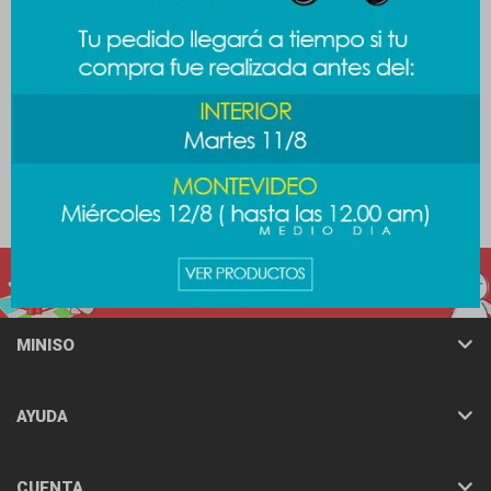
Peluche pingüino rosa
Peluche mini mofusand -
verde
589
$
589
$
789
$
MINISO
AYUDA
CUENTA