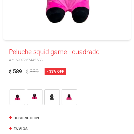
Peluche squid game - cuadrado
6937237442638
589
889
33
$
$
DESCRIPCIÓN
ENVÍOS