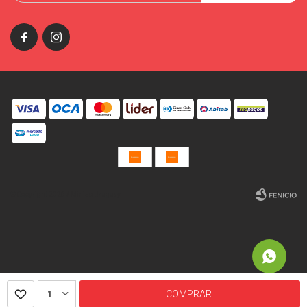


© Copyright 2026 / Miniso Uruguay
Fenicio
1
COMPRAR