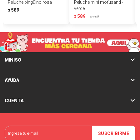
Peluche pingüino rosa
Peluche mini mofusand -
verde
589
$
589
$
789
$
MINISO
AYUDA
CUENTA
SUSCRIBIRME