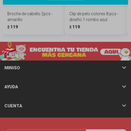
Broche de cabello 2pcs -
Clip de pelo colores 8 pcs -
amarillo
diseño 1 rombo azul
119
119
$
$
MINISO
AYUDA
CUENTA