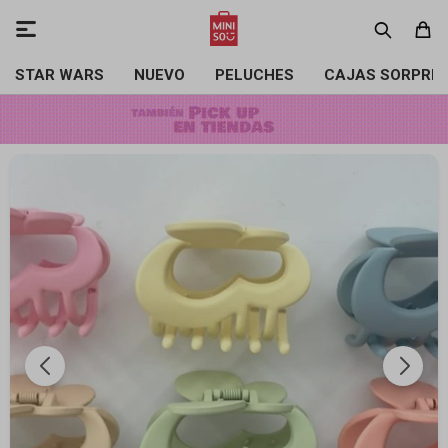

STAR WARS
NUEVO
PELUCHES
CAJAS SORPRE