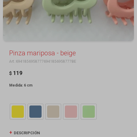
Pinza mariposa - beige
69418569587776941856958777BE
119
$
Medida: 6 cm
DESCRIPCIÓN