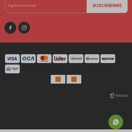
SUSCRIBIRME


© Copyright 2026 / Miniso Uruguay