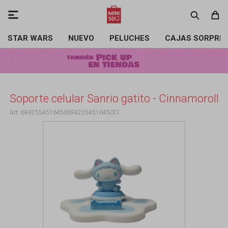

STAR WARS
NUEVO
PELUCHES
CAJAS SORPRE
Soporte celular Sanrio gatito - Cinnamoroll
69425545164506942554516450CI