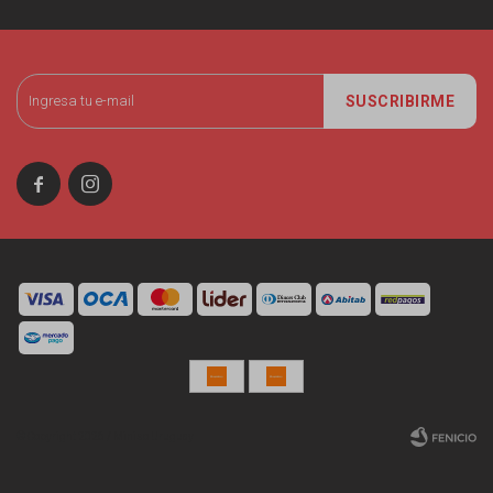
SUSCRIBIRME


© Copyright 2026 / Miniso Uruguay