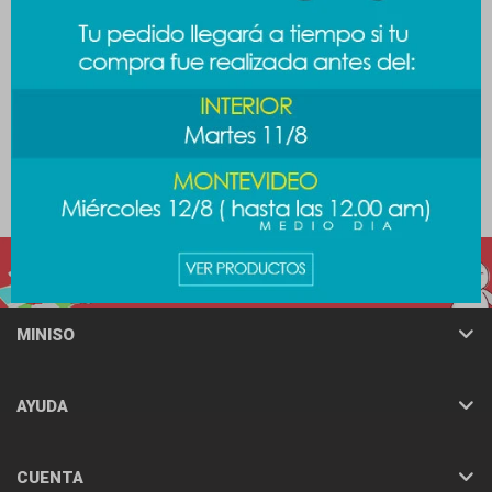
Cable celular Sanrio gatito
Joystick para celular - negro
389
389
$
$
MINISO
AYUDA
CUENTA