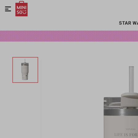

STAR W