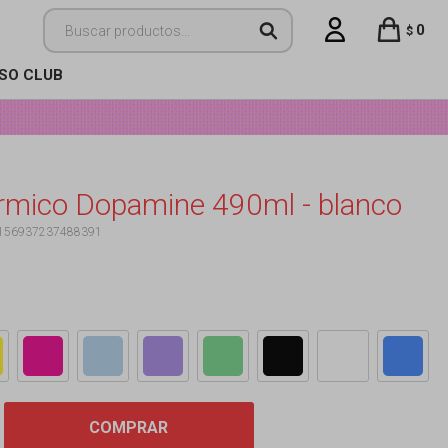
0
$
ISO CLUB
rmico Dopamine 490ml - blanco
156937237488391
COMPRAR