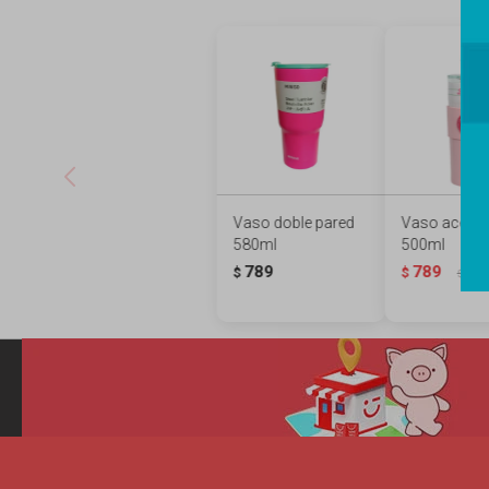
Vaso doble pared
Vaso acero 
580ml
500ml
789
789
$
$
989
$