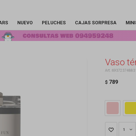
ARS
NUEVO
PELUCHES
CAJAS SORPRESA
MIN
Vaso té
69372374883
789
$
1