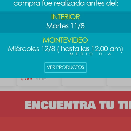
Barbie
Vaso chicas
Botella dopamine
Botella c
superpoderosas
700ml - negro
640ml - az
900ml - Bellota
889
889
$
$
789
$
1.189
$