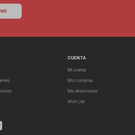
RME
CUENTA
Mi cuenta
entes
Mis compras
ciones
Mis direcciones
Wish List