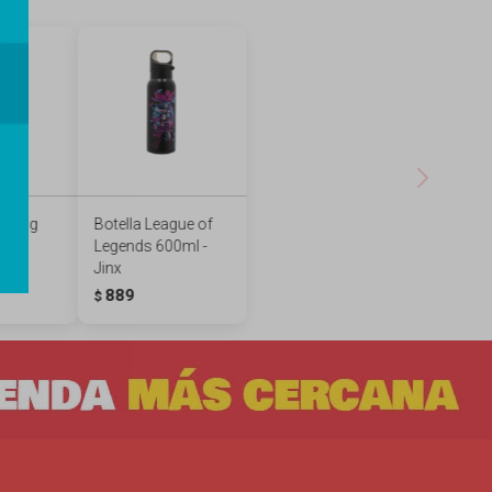
amping
Botella League of
ul
Legends 600ml -
Jinx
889
$