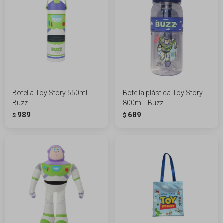
Botella Toy Story 550ml -
Botella plástica Toy Story
Buzz
800ml - Buzz
989
689
$
$