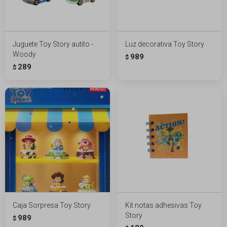
Juguete Toy Story autito -
Luz decorativa Toy Story
Woody
989
$
289
$
Caja Sorpresa Toy Story
Kit notas adhesivas Toy
Story
989
$