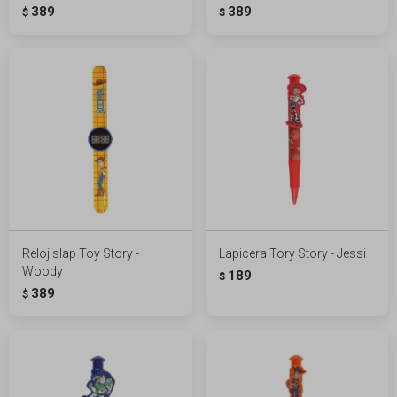
389
389
$
$
Reloj slap Toy Story -
Lapicera Tory Story - Jessi
Woody
189
$
389
$