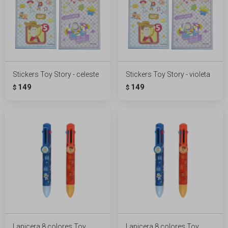
Stickers Toy Story - celeste
Stickers Toy Story - violeta
149
149
$
$
Lapicera 8 colores Toy
Lapicera 8 colores Toy