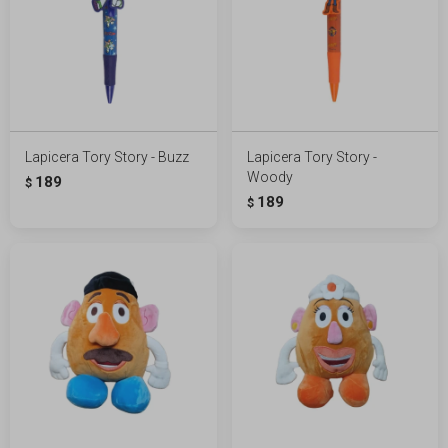
Lapicera Tory Story - Buzz
Lapicera Tory Story -
Woody
189
$
189
$