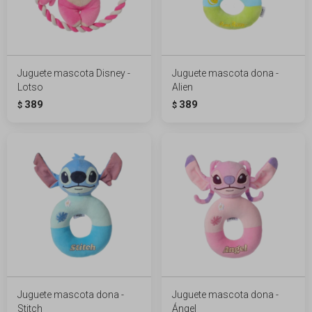
Juguete mascota Disney -
Juguete mascota dona -
Lotso
Alien
389
389
$
$
Juguete mascota dona -
Juguete mascota dona -
Stitch
Ángel