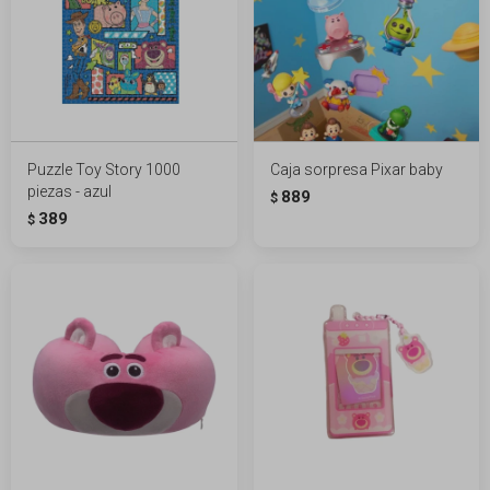
Puzzle Toy Story 1000
Caja sorpresa Pixar baby
piezas - azul
889
$
389
$