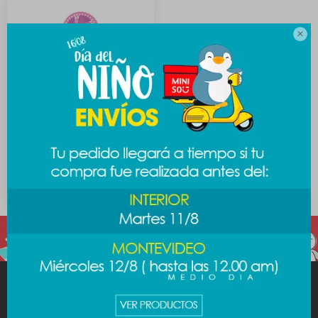

Ventilador mini
Escandalosos - Panda
489
$
MINISO