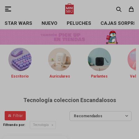

STAR WARS
NUEVO
PELUCHES
CAJAS SORPRE
Escritorio
Auriculares
Parlantes
Vela
Tecnología coleccion Escandalosos
Recomendados
Filtrando por:
Tecnología