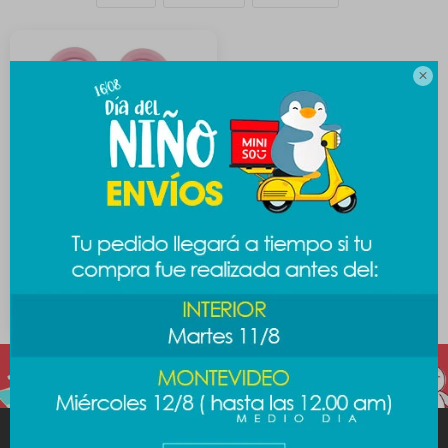

Sandalia Sanrio 39-40 -
Melody
589
$
MINISO