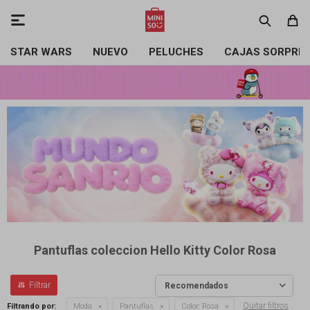

STAR WARS
NUEVO
PELUCHES
CAJAS SORPRE
Pantuflas coleccion Hello Kitty Color Rosa
Recomendados
Quitar filtros
Filtrando por:
Moda
Pantuflas
Color:
Rosa