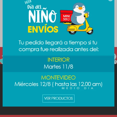
secciones de nuestro catálogo.
Quitar filtros
Filtrando por:
Viajes
Almohadones
Miniso
Te recomendamos quitar:
Viajes
Almohadones
MINISO
AYUDA
CUENTA