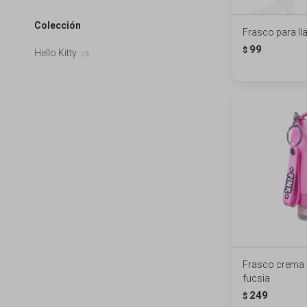
Colección
Frasco para ll
99
$
Hello Kitty
(3)
Frasco crema p
fucsia
249
$