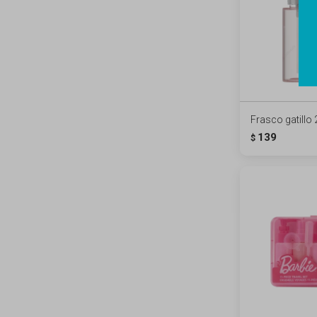
Frasco gatillo
139
$