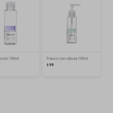
oción 100ml
Frasco con válvula 100ml
99
$