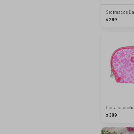
Set frascos Ba
289
$
Portacosmétic
389
$