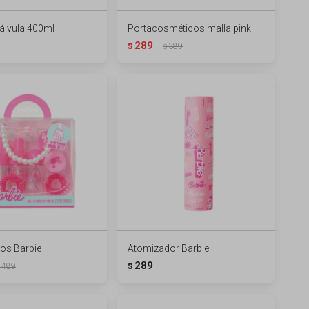
álvula 400ml
Portacosméticos malla pink
289
$
389
$
cos Barbie
Atomizador Barbie
289
489
$