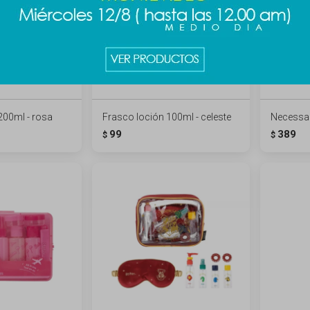
 200ml - rosa
Frasco loción 100ml - celeste
Necessair
99
389
$
$