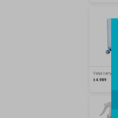
Valija carry on 
4.989
$