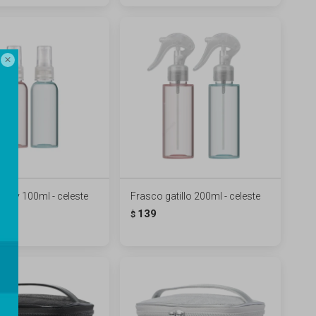

pray 100ml - celeste
Frasco gatillo 200ml - celeste
139
$