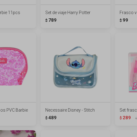
rbie 11pcs
Set de viaje Harry Potter
Frasco v
789
99
$
$
os PVC Barbie
Necessaire Disney - Stitch
Set fras
489
289
$
$
$