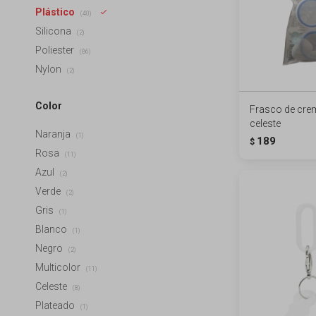
Plástico
(40)
Silicona
(2)
Poliester
(86)
Nylon
(2)
Color
Frasco de cre
celeste
Naranja
(1)
189
$
Rosa
(11)
Azul
(2)
Verde
(2)
Gris
(1)
Blanco
(1)
Negro
(2)
Multicolor
(11)
Celeste
(8)
Plateado
(1)