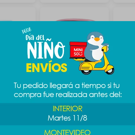
Stitch
Necessaire chicas
Frasco s
superpoderosas
99
$
389
$