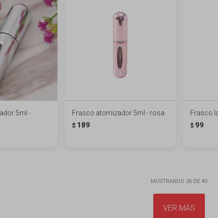
ador 5ml -
Frasco atomizador 5ml - rosa
Frasco l
189
99
$
$
MOSTRANDO
36
DE
40
VER MÁS