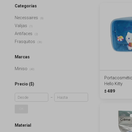
Categorías
Necessaires
(8)
Valijas
(1)
Antifaces
(2)
Frasquitos
(26)
Marcas
Miniso
(40)
Portacosmétic
Hello Kitty
Precio
($)
489
$
OK
Material