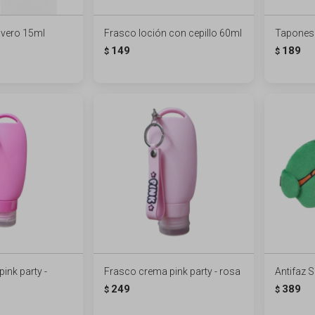
avero 15ml
Frasco loción con cepillo 60ml
Tapones 
149
189
$
$
ink party -
Frasco crema pink party - rosa
Antifaz 
249
389
$
$