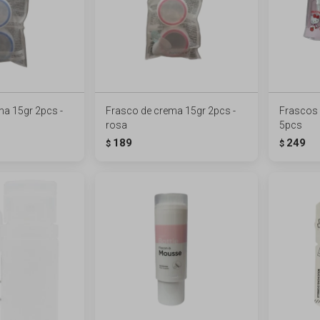
ma 15gr 2pcs -
Frasco de crema 15gr 2pcs -
Frascos d
rosa
5pcs
189
249
$
$