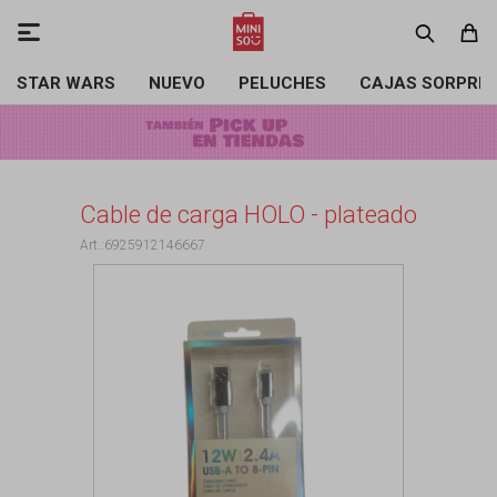

STAR WARS
NUEVO
PELUCHES
CAJAS SORPRE
Cable de carga HOLO - plateado
6925912146667