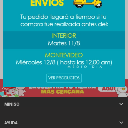
Cable de datos tipo- C -
Cable 3 en 1 - negro
blanco
489
$
199
$
MINISO
AYUDA