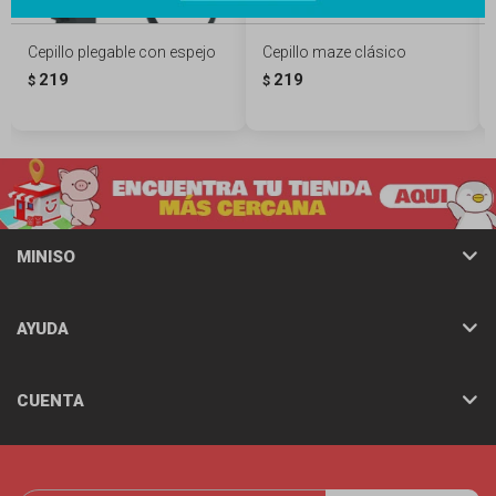
Cepillo plegable con espejo
Cepillo maze clásico
219
219
$
$
MINISO
AYUDA
CUENTA