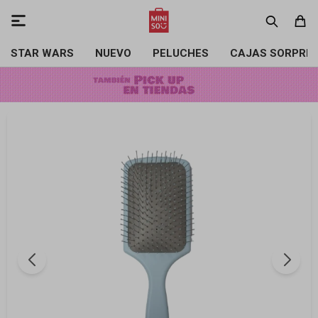

STAR WARS
NUEVO
PELUCHES
CAJAS SORPRE