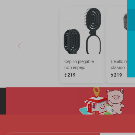
Cepillo plegable
Cepillo maze
con espejo
clásico
219
219
$
$