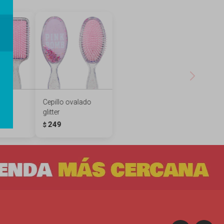
ter
Cepillo ovalado
glitter
249
$