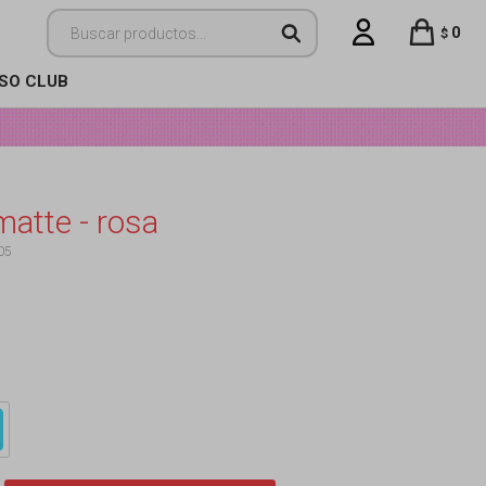
0
$
ISO CLUB
matte - rosa
05