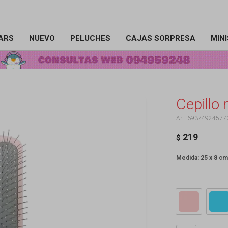
ARS
NUEVO
PELUCHES
CAJAS SORPRESA
MIN
Cepillo 
69374924577
219
$
Medida: 25 x 8 cm