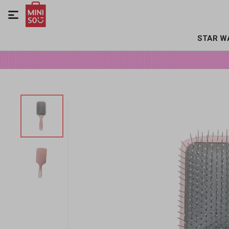

STAR W