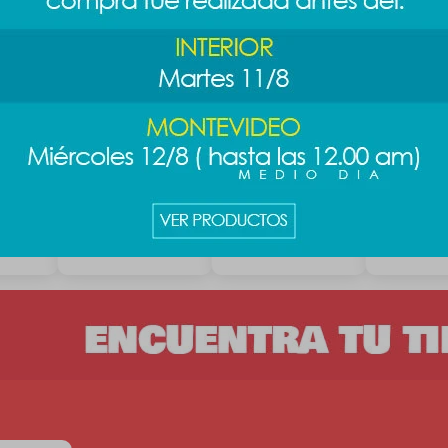
Cepillo clásico
Cepillo oval pink
Cepillo Glit
negro A
party B - rosa
249
$
219
249
$
$