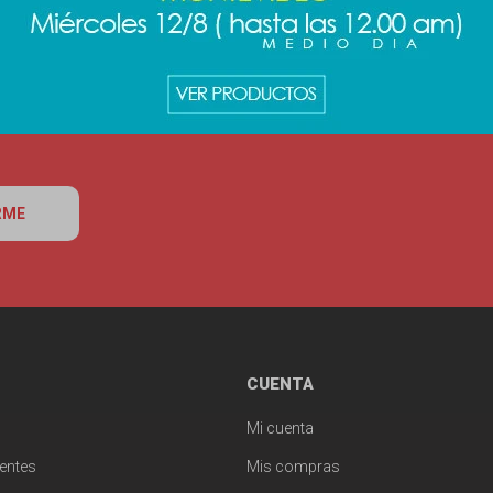
RME
CUENTA
Mi cuenta
entes
Mis compras