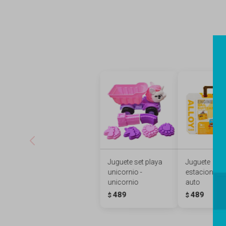
Juguete set playa
Juguete
unicornio -
estacionami
unicornio
auto
489
489
$
$