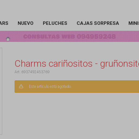
ARS
NUEVO
PELUCHES
CAJAS SORPRESA
MIN
Charms cariñositos - gruñonsit
6937492453769
Este artículo está agotado.