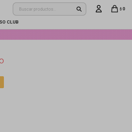
0
$
ISO CLUB
o