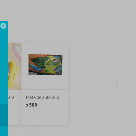

 cámara
Pista de auto 360
 azul
589
$