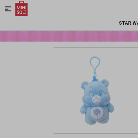

STAR W