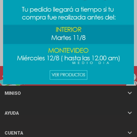
Gorro Good day - rosa
Gorro de lana degradé -
violeta
389
$
389
$
489
$
MINISO
AYUDA
CUENTA