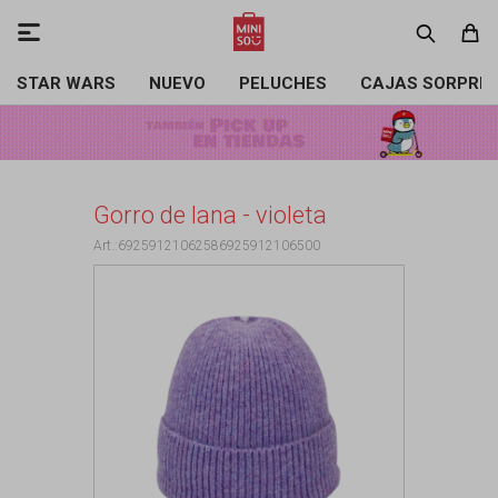

STAR WARS
NUEVO
PELUCHES
CAJAS SORPRE
Gorro de lana - violeta
69259121062586925912106500