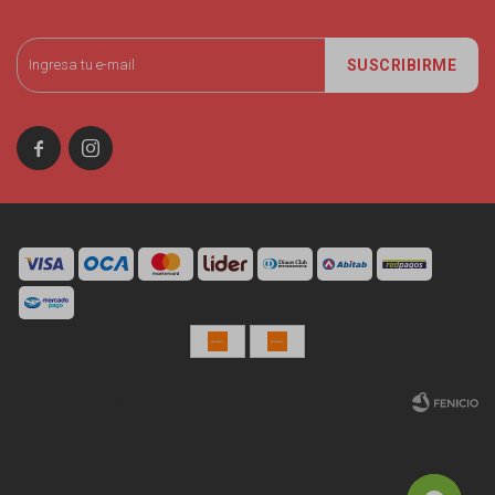
SUSCRIBIRME


© Copyright 2026 / Miniso Uruguay