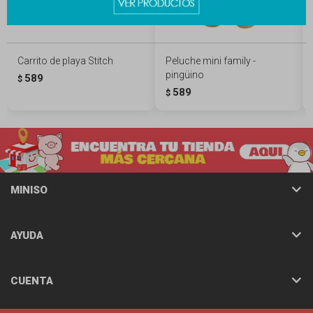
Carrito de playa Stitch
Peluche mini family -
pingüino
589
$
589
$
MINISO
AYUDA
CUENTA