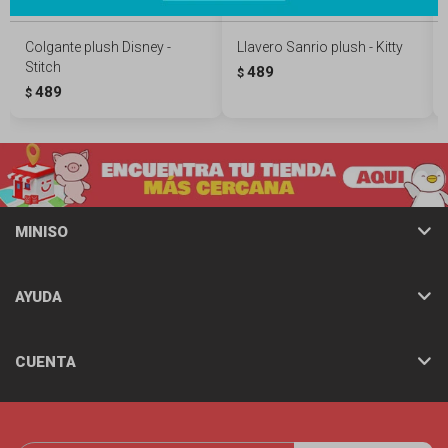
Colgante plush Disney -
Llavero Sanrio plush - Kitty
Stitch
489
$
489
$
MINISO
AYUDA
CUENTA