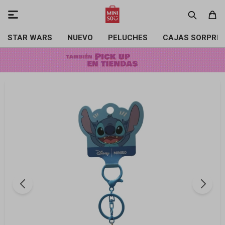

STAR WARS
NUEVO
PELUCHES
CAJAS SORPRE