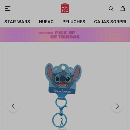

STAR WARS
NUEVO
PELUCHES
CAJAS SORPRE