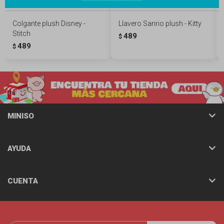
Colgante plush Disney -
Llavero Sanrio plush - Kitty
Stitch
489
$
489
$
MINISO
AYUDA
CUENTA