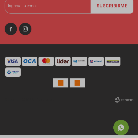
SUSCRIBIRME


© Copyright 2026 / Miniso Uruguay