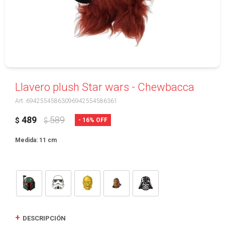
Llavero plush Star wars - Chewbacca
69425545863096942554586361
489
589
16
$
$
Medida: 11 cm
DESCRIPCIÓN