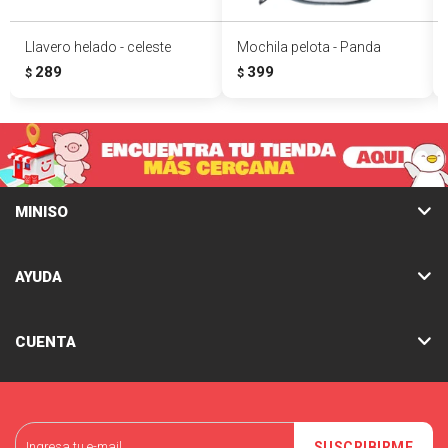
Llavero helado - celeste
Mochila pelota - Panda
289
399
$
$
MINISO
AYUDA
CUENTA
SUSCRIBIRME