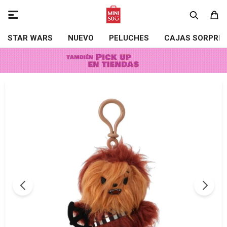

STAR WARS
NUEVO
PELUCHES
CAJAS SORPRE