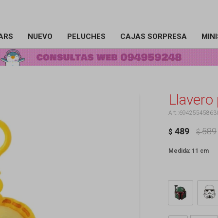
ARS
NUEVO
PELUCHES
CAJAS SORPRESA
MIN
Llavero
69425545863
489
589
$
$
Medida: 11 cm