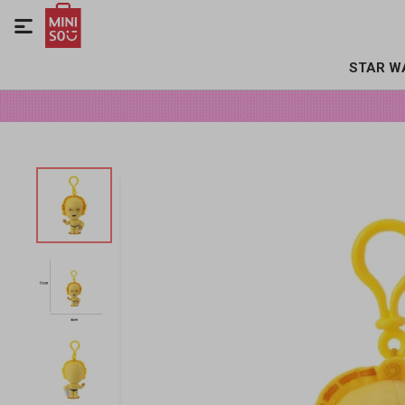

STAR W