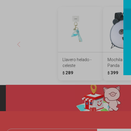
Llavero helado -
Mochila pelo
celeste
Panda
289
399
$
$