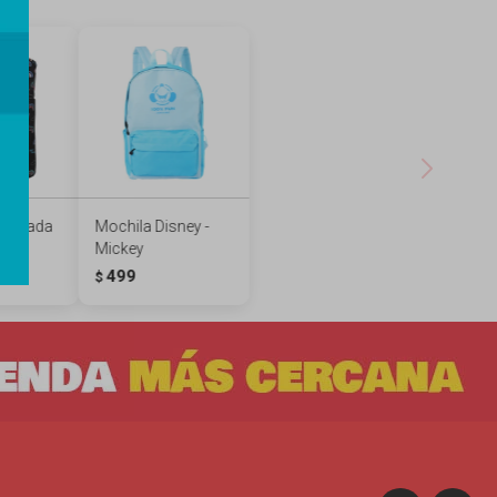
uadrada
Mochila Disney -
Mickey
499
$