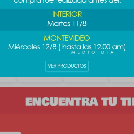
ta -
Mochila fantasy
Mochila clásica
Mochila c
violeta
arcoiris
arcoiris
489
499
499
$
$
$