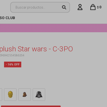
0
$
ISO CLUB
 plush Star wars - C-3PO
096942554586354
16