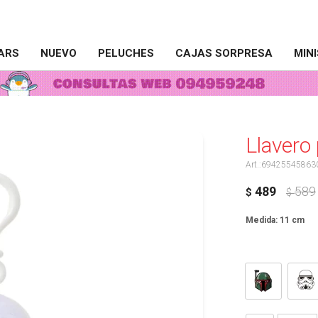
ARS
NUEVO
PELUCHES
CAJAS SORPRESA
MIN
Llavero
69425545863
489
589
$
$
Medida: 11 cm