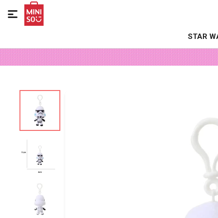

STAR W