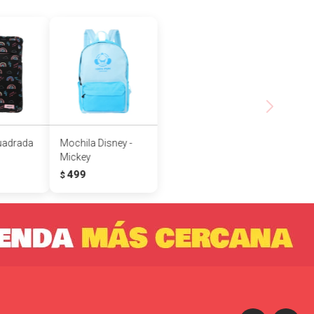
uadrada
Mochila Disney -
Mickey
499
$