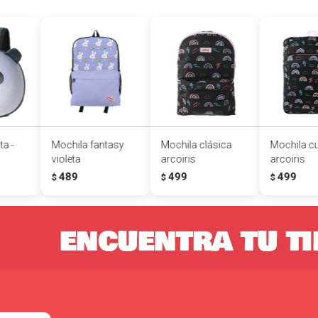
ta -
Mochila fantasy
Mochila clásica
Mochila c
violeta
arcoiris
arcoiris
489
499
499
$
$
$