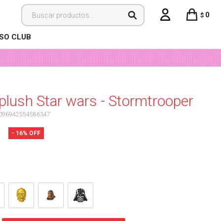
0
$
ISO CLUB
 plush Star wars - Stormtrooper
096942554586347
16