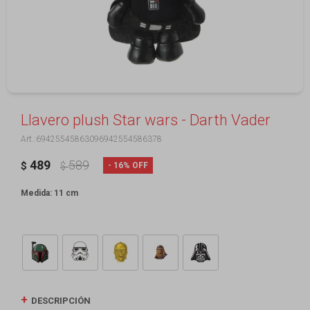
Llavero plush Star wars - Darth Vader
69425545863096942554586378
489
589
16
$
$
Medida: 11 cm
DESCRIPCIÓN