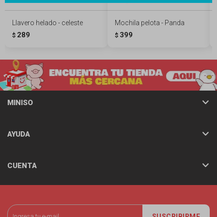
Llavero helado - celeste
Mochila pelota - Panda
289
399
$
$
MINISO
AYUDA
CUENTA
SUSCRIBIRME