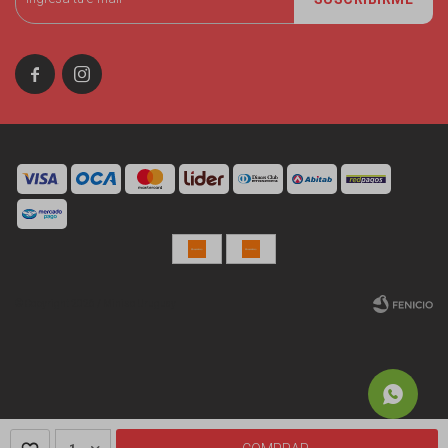


© Copyright 2026 / Miniso Uruguay
Fenicio