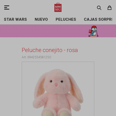

STAR WARS
NUEVO
PELUCHES
CAJAS SORPRE
Peluche conejito - rosa
6942554581250