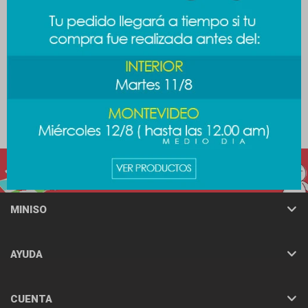
Peluche cariñositos -
Peluche chanchirabbit
Gruñonsito
889
$
889
$
MINISO
AYUDA
CUENTA