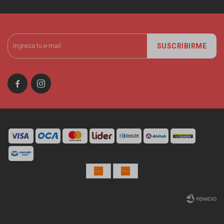
SUSCRIBIRME


© Copyright 2026 / Miniso Uruguay