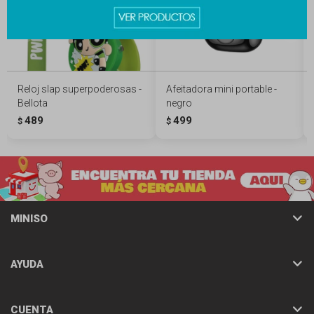
Reloj slap superpoderosas -
Afeitadora mini portable -
Bellota
negro
489
499
$
$
MINISO
AYUDA
CUENTA