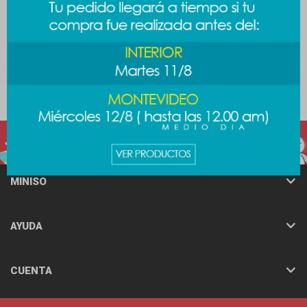
Botella pequeño pony 1.3ml
Bento box vidrio 370ml - azul
489
489
$
689
$
$
MINISO
AYUDA
CUENTA