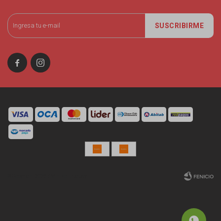
SUSCRIBIRME


© Copyright 2026 / Miniso Uruguay