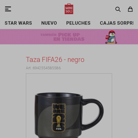

STAR WARS
NUEVO
PELUCHES
CAJAS SORPRE
Taza FIFA26 - negro
6942554585586