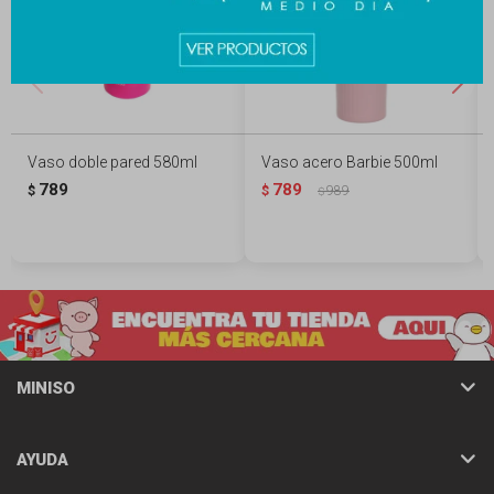
Vaso doble pared 580ml
Vaso acero Barbie 500ml
789
789
$
$
989
$
MINISO
AYUDA