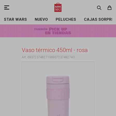

STAR WARS
NUEVO
PELUCHES
CAJAS SORPRE
Vaso térmico 450ml - rosa
69372374827196937237482740