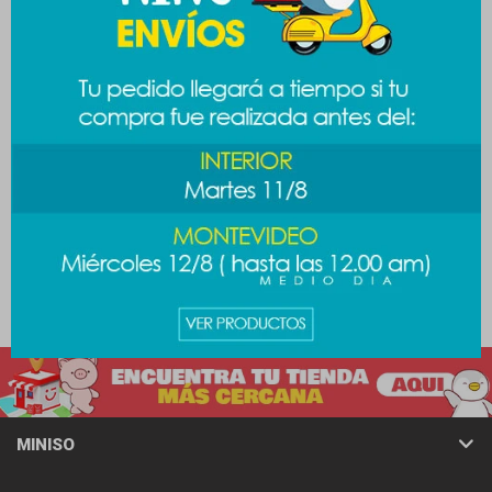
Vaso doble pared 580ml
Vaso acero Barbie 500ml
789
789
$
$
989
$
MINISO