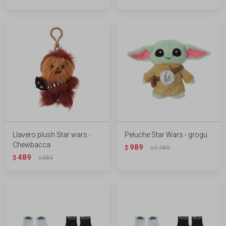
Llavero plush Star wars -
Peluche Star Wars - grogu
Chewbacca
989
$
1.189
$
489
$
589
$