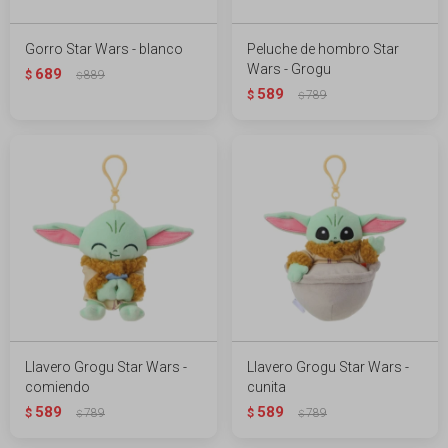
Gorro Star Wars - blanco
Peluche de hombro Star
Wars - Grogu
689
$
889
$
589
$
789
$
Llavero Grogu Star Wars -
Llavero Grogu Star Wars -
comiendo
cunita
589
589
$
789
$
789
$
$