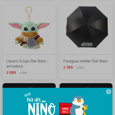
Llavero Grogu Star Wars -
Paraguas estelar Star Wars
armadura
789
$
989
$
589
$
789
$
