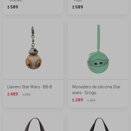
589
589
$
$
Llavero Star Wars - BB-8
Monedero de silicona Star
wars - Grogu
489
$
589
$
289
$
389
$