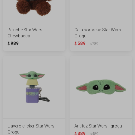
Peluche Star Wars -
Caja sorpresa Star Wars
Chewbacca
Grogu
989
589
$
$
789
$
Llavero clicker Star Wars -
Antifaz Star Wars - grogu
Grogu
389
$
489
$