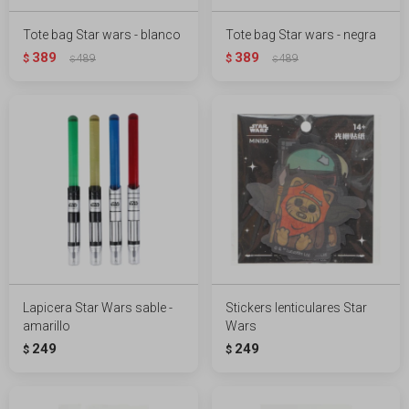
Tote bag Star wars - blanco
Tote bag Star wars - negra
389
389
$
489
$
489
$
$
Lapicera Star Wars sable -
Stickers lenticulares Star
amarillo
Wars
249
249
$
$