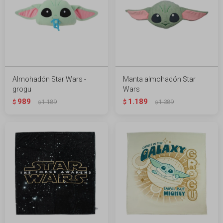
Almohadón Star Wars -
Manta almohadón Star
grogu
Wars
989
1.189
$
1.189
$
1.389
$
$