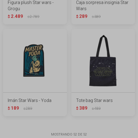
Figura plush Star wars -
Caja sorpresa insignia Star
Grogu
Wars
2.489
289
$
2.789
$
389
$
$
Imán Star Wars - Yoda
Tote bag Star wars
189
389
$
289
$
489
$
$
MOSTRANDO
52
DE
52