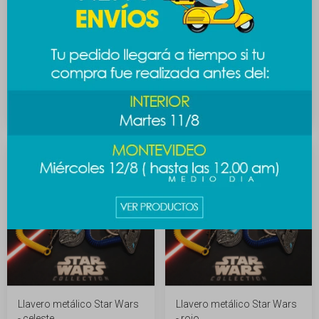
Llavero metálico Star Wars
Llavero metálico Star Wars
- amarillo
- azul
589
589
$
$
Llavero metálico Star Wars
Llavero metálico Star Wars
- celeste
- rojo