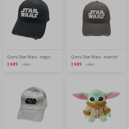
Gorro Star Wars - negro
Gorro Star Wars - marrón
689
689
$
889
$
889
$
$