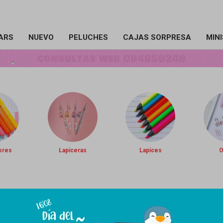
ARS
NUEVO
PELUCHES
CAJAS SORPRESA
MIN
ores
Lapiceras
Lapices
O
cciones de nuestro catálogo.