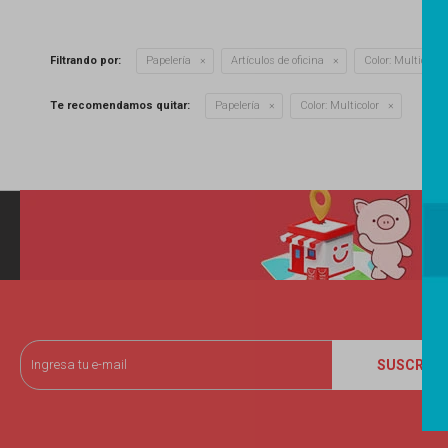
Filtrando por:
Papelería
Artículos de oficina
Color:
Multicolor
Te recomendamos quitar:
Papelería
Color:
Multicolor
SUSCRIBI