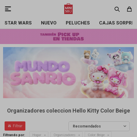

STAR WARS
NUEVO
PELUCHES
CAJAS SORPRE
Organizadores coleccion Hello Kitty Color Beige
Recomendados
Filtrando por:
Hogar
Organizadores
Color:
Beige