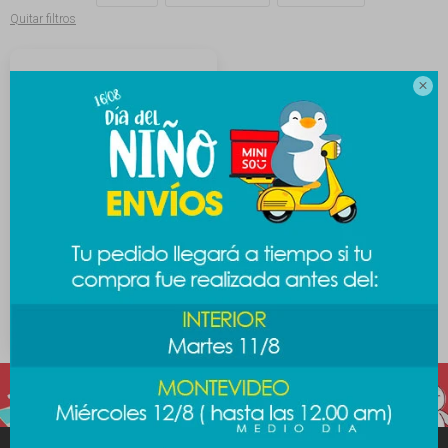
Quitar filtros

Kit pintura Sanrio B -
Kuromi
119
$