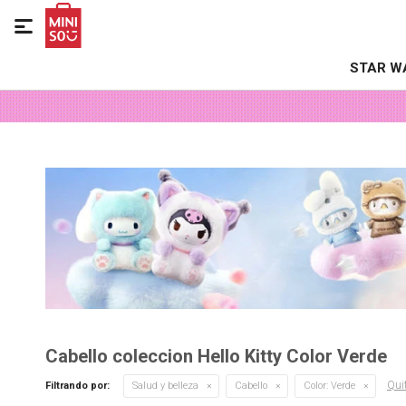

STAR W
Cabello coleccion Hello Kitty Color Verde
Quit
Filtrando por:
Salud y belleza
Cabello
Color:
Verde