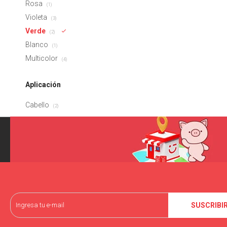
Rosa
(1)
Violeta
(3)
Verde
(2)
Blanco
(1)
Multicolor
(4)
Aplicación
Cabello
(2)
SUSCRIBI