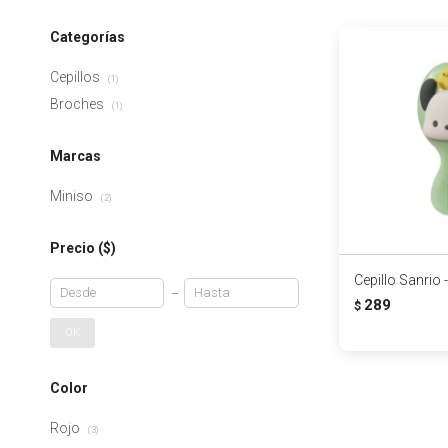
Categorías
Cepillos
(1)
Broches
(1)
Marcas
Miniso
(2)
Precio
($)
Cepillo Sanrio
289
$
OK
Color
Rojo
(3)