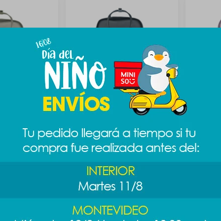
ular - beige
Mochila rectangular - gris
Mochila r
1.189
1.189
$
$