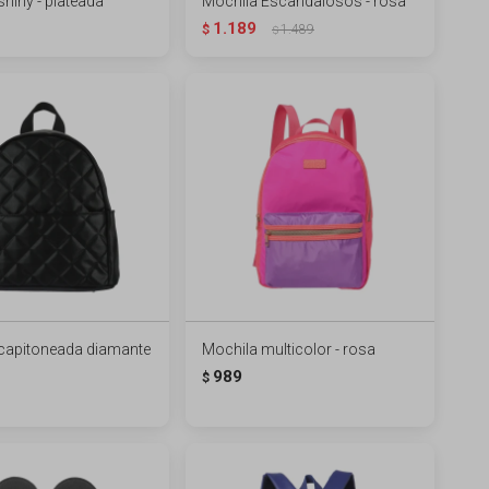
hiny - plateada
Mochila Escandalosos - rosa
1.189
$
1.489
$
capitoneada diamante
Mochila multicolor - rosa
989
$