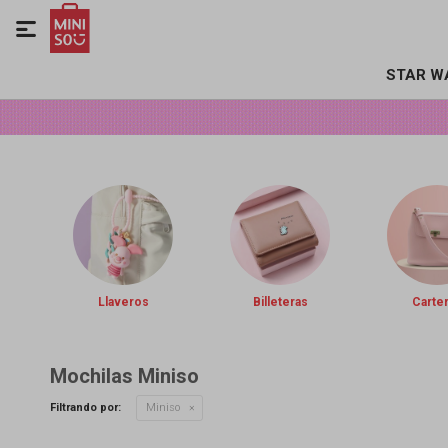

STAR W
Llaveros
Billeteras
Carte
Mochilas Miniso
Filtrando por:
Miniso