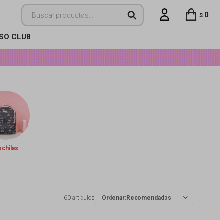
0
$
ISO CLUB
chilas
60 artículos
Recomendados