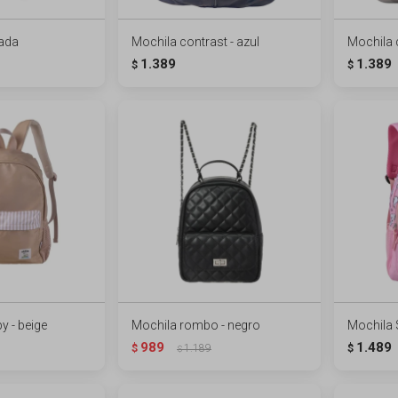
ada
Mochila contrast - azul
Mochila c
1.389
1.389
$
$
 - beige
Mochila rombo - negro
Mochila 
989
1.489
$
1.189
$
$