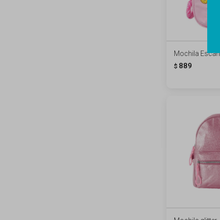
Mochila Escan
889
$