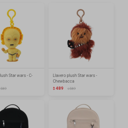
lush Star wars - C-
Llavero plush Star wars -
Chewbacca
489
589
$
589
$