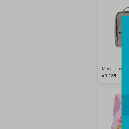
Mochila rectang
1.189
$