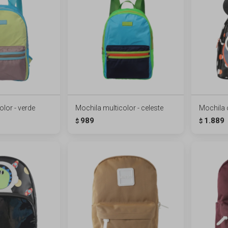
lor - verde
Mochila multicolor - celeste
Mochila 
989
1.889
$
$