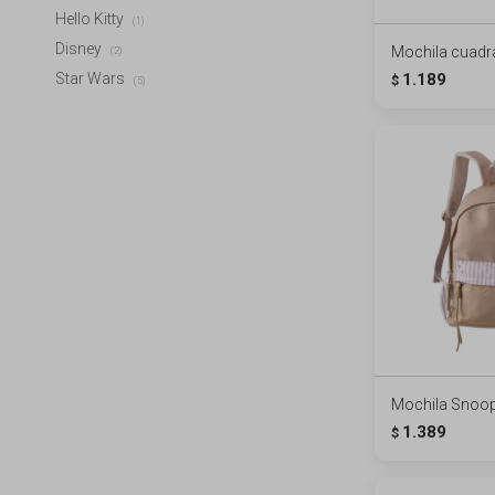
Hello Kitty
(1)
Disney
Mochila cuadr
(2)
1.189
Star Wars
$
(5)
Mochila Snoopy
1.389
$