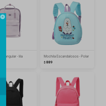

ectangular - lila
Mochila Escandalosos - Polar
889
$