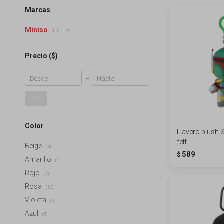
Marcas
Miniso
(60)
Precio
($)
OK
Color
Llavero plush 
fett
Beige
(3)
589
$
Amarillo
(1)
Rojo
(2)
Rosa
(13)
Violeta
(3)
Azul
(5)