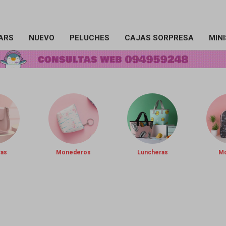
ARS
NUEVO
PELUCHES
CAJAS SORPRESA
MIN
ras
Monederos
Luncheras
Mo