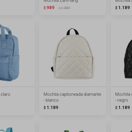
Mochila Zanmang
Mochila s
989
1.189
$
1.389
$
$
 claro
Mochila capitoneada diamante
Mochila 
- blanco
- negro
1.189
1.189
$
$