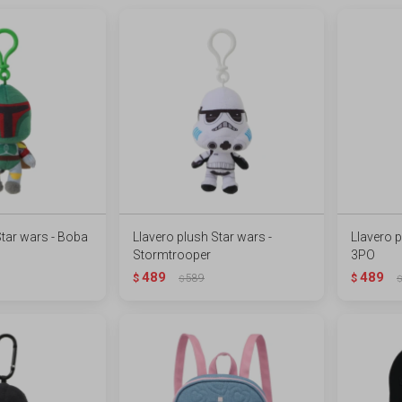
Star wars - Boba
Llavero plush Star wars -
Llavero p
Stormtrooper
3PO
489
489
$
589
$
$
$