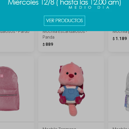
dalosos - Pardo
Mochila Escandalosos -
Mochila 
Panda
1.189
$
889
$