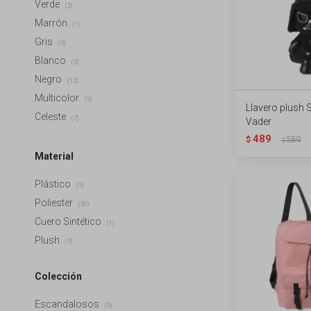
Verde
(2)
Marrón
(1)
Gris
(3)
Blanco
(3)
Negro
(12)
Multicolor
(5)
Llavero plush S
Celeste
(7)
Vader
489
$
589
$
Material
Plástico
(3)
Poliester
(50)
Cuero Sintético
(1)
Plush
(5)
Colección
Escandalosos
(5)